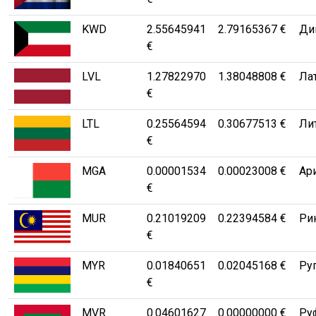
KWD
2.55645941
2.79165367 €
Ди
€
LVL
1.27822970
1.38048808 €
Лат
€
LTL
0.25564594
0.30677513 €
Лит
€
MGA
0.00001534
0.00023008 €
Ари
€
MUR
0.21019209
0.22394584 €
Рин
€
MYR
0.01840651
0.02045168 €
Ру
€
MVR
0.04601627
0.00000000 €
Ру