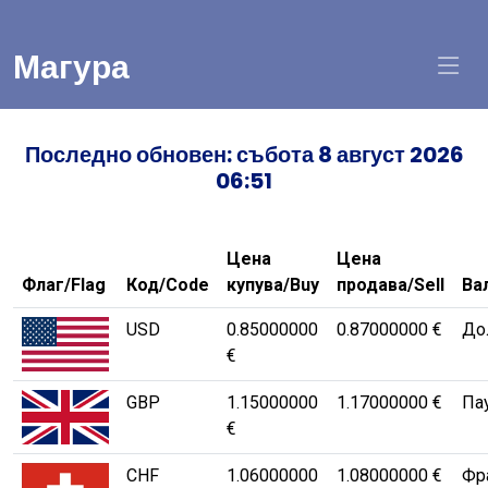
Магура
Последно обновен: събота 8 август 2026
06:51
Цена
Цена
Флаг/Flag
Код/Code
купува/Buy
продава/Sell
Ва
USD
0.85000000
0.87000000 €
Дол
€
GBP
1.15000000
1.17000000 €
Па
€
CHF
1.06000000
1.08000000 €
Фр