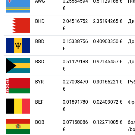
AWG
0.25564594
0.51129188 €
Гил
€
BHD
2.04516752
2.35194265 €
Ди
€
BBD
0.15338756
0.40903350 €
Дол
€
BSD
0.51129188
0.97145457 €
Дол
€
BYR
0.27098470
0.30166221 €
Ру
€
BEF
0.01891780
0.02403072 €
Фр
€
BOB
0.07158086
0.12271005 €
бо
€
/bo