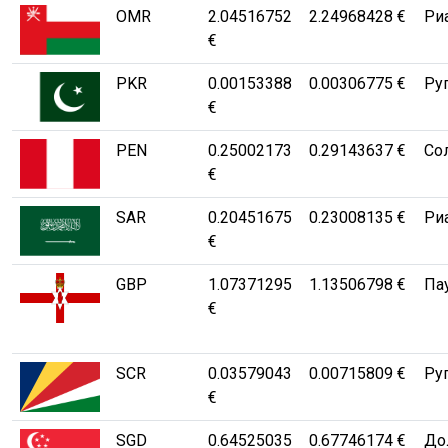
OMR
2.04516752
2.24968428 €
Риа
€
PKR
0.00153388
0.00306775 €
Ру
€
PEN
0.25002173
0.29143637 €
Со
€
SAR
0.20451675
0.23008135 €
Риа
€
GBP
1.07371295
1.13506798 €
Па
€
SCR
0.03579043
0.00715809 €
Ру
€
SGD
0.64525035
0.67746174 €
Дол