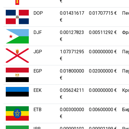
€
DOP
0.01431617
0.01707715 €
Пе
€
DJF
0.00127823
0.00511292 €
Фра
€
JGP
1.07371295
0.00000000 €
Па
€
EGP
0.01800000
0.02000000 €
Па
€
EEK
0.05624211
0.00000000 €
Кр
€
ETB
0.00300000
0.00600000 €
Бир
€
IRR
0.00000102
0.00002199 €
Риа