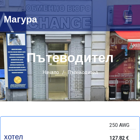
Магура
Пътеводител
Начало
Пътеводител
250 AWG
хотел
127.82 €