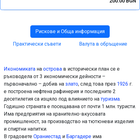
200.00 BGN
Рискове и Обща информация
Практически съвети
Валута в обръщение
Икономиката
на
острова
в исторически план се е
ръководела от 3 икономически дейности –
първоначално – добив на
злато
, след това през
1926
г.
е построена нефтена рафинерия и последните 2
десетилетия са изцяло под влиянието на
туризма
.
Годишно страната е посещавана от почти 1 млн. туристи.
Има предприятия на хранително-вкусовата
промишленост, за производство на тютюневи изделия
и спиртни напитки.
В градовете
Ораниестад
и
Баргадере
има