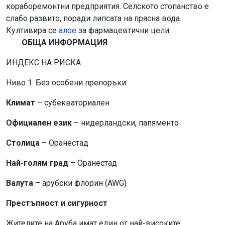
кораборемонтни предприятия. Селското стопанство е
слабо развито, поради липсата на прясна вода.
Култивира се
алое
за фармацевтични цели
.
ОБЩА ИНФОРМАЦИЯ
ИНДЕКС НА РИСКА
Ниво 1: Без особени препоръки
Климат
– субекваториален
Официален език
– нидерландски, папяменто
Столица
– Оранестад
Най-голям град
– Оранестад
Валута
– арубски флорин (AWG)
Престъпност и сигурност
Жителите на Аруба имат един от най-високите