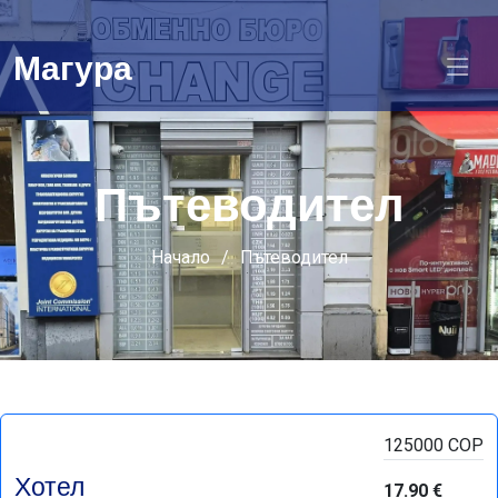
Магура
Пътеводител
Начало
Пътеводител
125000 COP
Хотел
17.90 €