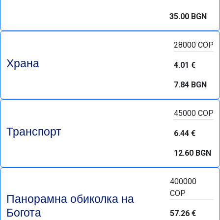
35.00 BGN
28000 COP
Храна
4.01 €
7.84 BGN
45000 COP
Транспорт
6.44 €
12.60 BGN
400000
COP
Панорамна обиколка на
Богота
57.26 €