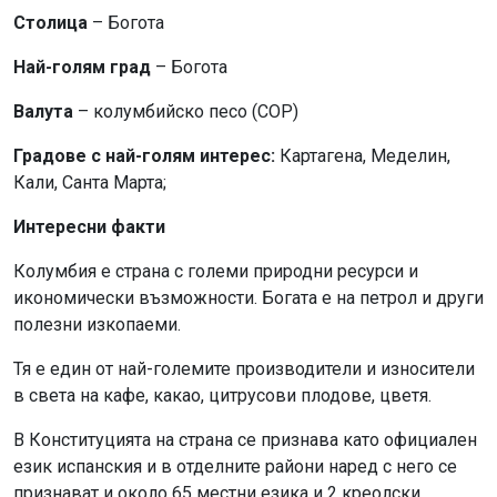
Столица
– Богота
Най-голям град
– Богота
Валута
– колумбийско песо (COP)
Градове с най-голям интерес:
Картагена, Меделин,
Кали, Санта Марта;
Интересни факти
Колумбия е страна с големи природни ресурси и
икономически възможности. Богата е на петрол и други
полезни изкопаеми.
Тя е един от най-големите производители и износители
в света на кафе, какао, цитрусови плодове, цветя.
В Конституцията на страна се признава като официален
език испанския и в отделните райони наред с него се
признават и около 65 местни езика и 2 креолски.