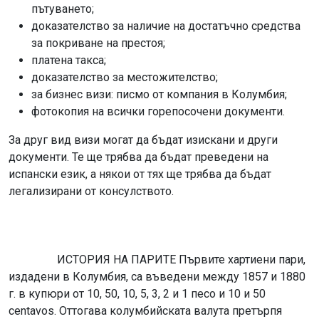
пътуването;
доказателство за наличие на достатъчно средства
за покриване на престоя;
платена такса;
доказателство за местожителство;
за бизнес визи: писмо от компания в Колумбия;
фотокопия на всички горепосочени документи.
За друг вид визи могат да бъдат изискани и други
документи. Те ще трябва да бъдат преведени на
испански език, а някои от тях ще трябва да бъдат
легализирани от консулството.
ИСТОРИЯ НА ПАРИТЕ Първите хартиени пари,
издадени в Колумбия, са въведени между 1857 и 1880
г. в купюри от 10, 50, 10, 5, 3, 2 и 1 песо и 10 и 50
centavos. Оттогава колумбийската валута претърпя