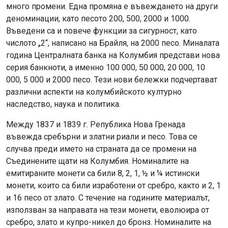
много промени. Една промяна е въвеждането на други
деноминации, като песото 200, 500, 2000 и 1000.
Въведени са и повече функции за сигурност, като
числото „2“, написано на Брайля, на 2000 песо. Миналата
година Централната банка на Колумбия представи нова
серия банкноти, а именно 100 000, 50 000, 20 000, 10
000, 5 000 и 2000 песо. Тези нови бележки подчертават
различни аспекти на колумбийското културно
наследство, наука и политика.
Между 1837 и 1839 г. Република Нова Гренада
въвежда сребърни и златни риали и песо. Това се
случва преди името на страната да се промени на
Съединените щати на Колумбия. Номиналите на
емитираните монети са били 8, 2, 1, ½ и ¼ истински
монети, които са били изработени от сребро, както и 2, 1
и 16 песо от злато. С течение на годините материалът,
използван за направата на тези монети, еволюира от
сребро, злато и купро-никел до бронз. Номиналите на