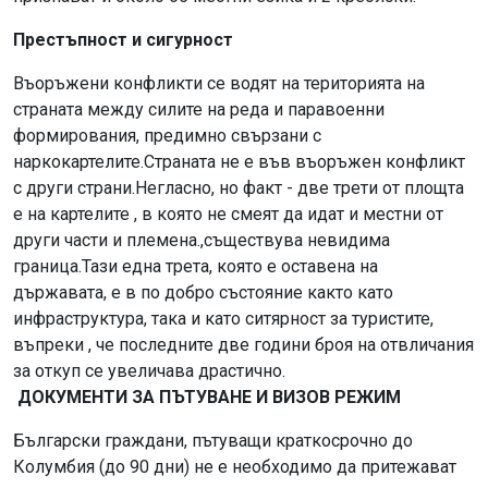
Престъпност и сигурност
Въоръжени конфликти се водят на територията на
страната между силите на реда и паравоенни
формирования, предимно свързани с
наркокартелите.Страната не е във въоръжен конфликт
с други страни.Негласно, но факт - две трети от площта
е на картелите , в която не смеят да идат и местни от
други части и племена.,съществува невидима
граница.Тази една трета, която е оставена на
държавата, е в по добро състояние както като
инфраструктура, така и като ситярност за туристите,
въпреки , че последните две години броя на отвличания
за откуп се увеличава драстично.
ДОКУМЕНТИ ЗА ПЪТУВАНЕ И ВИЗОВ РЕЖИМ
Български граждани, пътуващи краткосрочно до
Колумбия (до 90 дни) не е необходимо да притежават