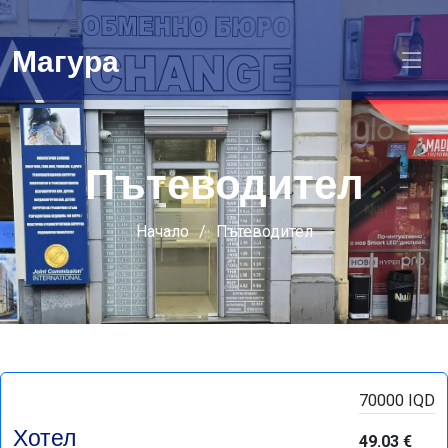
Магура
Пътеводител
Начало
Пътеводител
70000 IQD
Хотел
49.03 €