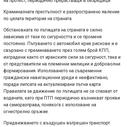
на протест, периодично прерастващи в безредици.
Криминалната престъпност е разпространено явление
по цялата територия на страната.
Обстановката по пътищата на страната е силно
зависима от тази по сигурността и се променя
постоянно. Пътуването с автомобил крие рискове и е
свързано с преминаването през голям брой КПП,
изградени както от иракските сили за сигурност, така и
от представители на племенни милиции и доброволни
формирования. Използването на съвременни
граждански навигационни уреди е неефективно,
поради липсата на актуализирани пътни карти.
Правилата за движение по пътищата не се спазват от
водачите, като при ПТП периодично възникват прояви
на саморазправа, понякога с използване на
огнестрелно оръжие.
Придвижването с въздушен вътрешен транспорт