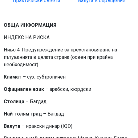
Практически съвети
Валута в обръщение
ОБЩА ИНФОРМАЦИЯ
ИНДЕКС НА РИСКА
Ниво 4: Предупреждение за преустановяване на
пътуванията в цялата страна (освен при крайна
необходимост)
Климат
– сух, субтропичен
Официален език
– арабски, кюрдски
Столица
– Багдад
Най-голям град
– Багдад
Валута
– иракски динар (IQD)