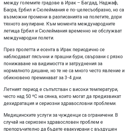
между големите градове в Ирак – Багдад, Наджаф,
Басра, Ербил и Сюлеймания е по-целесъобразно, но са
възможни промени в разписанията на полетите, дори
тяхното анулиране. Към момента международните
летища Ербил и Сюлеймания временно не обслужват
международни полети.
През пролетта и есента в Ирак периодично се
наблюдават пясъчни и прашни бури, свързани с рязко
понижаване на видимостта и затруднения за
нормалното дишане, но те не са много често явление и
обикновено преминават за 3-4 дни.
Летният период е съпътстван с високи температури,
често над 50 ºC на сянка, които могат да предизвикат
дехидратация и сериозни здравословни проблеми.
Медицинските услуги за чужденци са ограничени. В
случай на сериозен здравословен проблем е
препоръчително да бъдете евакуирани с въздушен