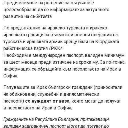
Преди вземане на решение за пътуване е
целесъобразно да се информирате за актуалното
развитие на събитията.
По продължение на иракско-турската и иракско-
иранската граници са възможни военни операции на
турската и иранската армии срещу бази на Кюрдската
работническа партия /РКК/.
Необходим е международен паспорт, валиден минимум
за шест месеца преди изтичане на срока му. За по-точна
информация се обръщайте към посолството на Ирак в
София.
Пътуващите за Ирак български граждани (приносители
на обикновени, служебни и дипломатически
паспорти)
се нуждаят от виза
, която могат да получат
в посолството на Ирак в София.
Гражданите на Република България, притежаващи
валиден задграничен паспорт могат да пътуват до