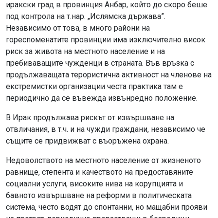
иракски град в провинция Анбар, който до скоро беше
под контрола на т.нар. „Ислямска държава”.
Независимо от това, в много райони на
гореспоменатите провинции има изключително висок
риск за живота на местното население и на
пребиваващите чужденци в страната. Във връзка с
продължаващата терористична активност на членове на
екстремистки организации честа практика там е
периодично да се въвежда извънредно положение.
В Ирак продължава рискът от извършване на
отвличания, в т.ч. и на чужди граждани, независимо че
същите се придвижват с въоръжена охрана.
Недоволството на местното население от жизненото
равнище, степента и качеството на предоставяните
социални услуги, високите нива на корупцията и
бавното извършване на реформи в политическата
система, често водят до спонтанни, но мащабни прояви