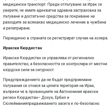
медицински транспорт. Преди отпътуване за Ирак се
уверете, че имате адекватна здравна застраховка за
пътуване и достатъчно средства за покриване на
разходите за всякакво медицинско лечение в чужбина
и репатриране.
Периодично в страната се регистрират случаи на холера.
Иракски Кюрдистан
Иракски Кюрдистан се управлява от регионално
правителство, а безопасността се контролира от местни
кюрдски сили за сигурност.
Предупреждението да не бъдат предприемани
пътувания се отнася за цялата територия на Ирак,
въпреки че в провинциите на Автономния иракски
регион Кюрдистан– Дохук, Ербил и
Сюлейманияпридвижването засега е по-безопасно.