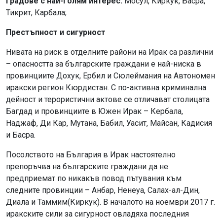
Градове с най-голям интерес:
Мосул, Киркук, Басра,
Тикрит, Карбала;
Престъпност и сигурност
Нивата на риск в отделните райони на Ирак са различни
– опасността за българските граждани е най-ниска в
провинциите Дохук, Ербил и Сюлеймания на Автономен
иракски регион Кюрдистан. С по-активна криминална
дейност и терористични актове се отличават столицата
Багдад и провинциите в Южен Ирак – Кербала,
Наджаф, Ди Кар, Мутана, Бабил, Уасит, Майсан, Кадисия
и Басра.
Посолството на България в Ирак настоятелно
препоръчва на българските граждани да не
предприемат по никакъв повод пътувания към
следните провинции – Анбар, Ненеуа, Салах-ал-Дин,
Диала и Таммим(Киркук). В началото на ноември 2017 г.
иракските сили за сигурност овладяха последния