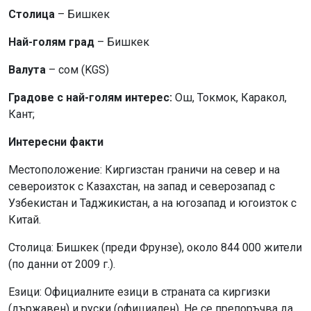
Столица
– Бишкек
Най-голям град
– Бишкек
Валута
– сом (KGS)
Градове с най-голям интерес:
Ош, Токмок, Каракол,
Кант;
Интересни факти
Местоположение: Киргизстан граничи на север и на
североизток с Казахстан, на запад и северозапад с
Узбекистан и Таджикистан, а на югозапад и югоизток с
Китай.
Столица: Бишкек (преди Фрунзе), около 844 000 жители
(по данни от 2009 г.).
Езици: Официалните езици в страната са киргизки
(държавен) и руски (официален). Не се препоръчва да