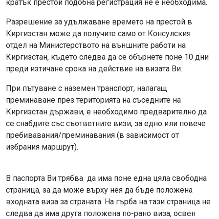
кратък престой подобна регистрация не е необходима.
Разрешение за удължаване времето на престой в
Киргизстан може да получите само от Консулския
отдел на Министерството на външните работи на
Киргизстан, където следва да се обърнете поне 10 дни
преди изтичане срока на действие на визата Ви.
При пътуване с наземен транспорт, налагащ
преминаване през територията на съседните на
Киргизстан държави, е необходимо предварително да
се снабдите със съответните визи, за едно или повече
пребивавания/преминавания (в зависимост от
избрания маршрут).
В паспорта Ви трябва да има поне една цяла свободна
страница, за да може върху нея да бъде положена
входната виза за страната. На гърба на тази страница не
следва да има друга положена по-рано виза, освен