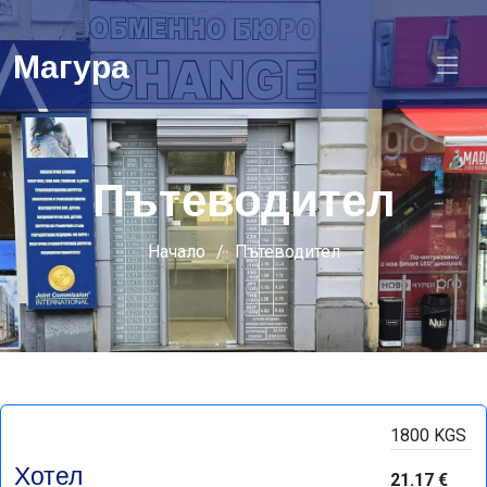
Магура
Пътеводител
Начало
Пътеводител
1800 KGS
Хотел
21.17 €