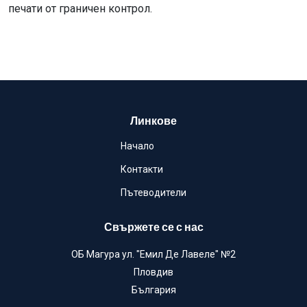
печати от граничен контрол.
Линкове
Начало
Контакти
Пътеводители
Свържете се с нас
ОБ Магура ул. "Емил Де Лавеле" №2
Пловдив
България