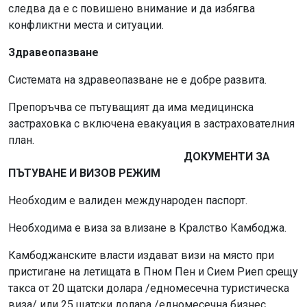
следва да е с повишено внимание и да избягва
конфликтни места и ситуации.
Здравеопазване
Системата на здравеопазване не е добре развита.
Препоръчва се пътуващият да има медицинска
застраховка с включена евакуация в застрахователния
план.
ДОКУМЕНТИ ЗА
ПЪТУВАНЕ И ВИЗОВ РЕЖИМ
Необходим е валиден международен паспорт.
Необходима е виза за влизане в Кралство Камбоджа.
Камбоджанските власти издават визи на място при
пристигане на летищата в Пном Пен и Сием Риеп срещу
такса от 20 щатски долара /едномесечна туристическа
виза/ или 25 щатски долара /едномесечна бизнес