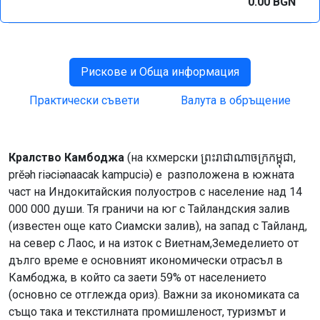
0.00 BGN
Рискове и Обща информация
Практически съвети
Валута в обръщение
Кралство Камбоджа
(на кхмерски ព្រះរាជាណាចក្រកម្ពុជា,
prĕəh riəciənaacak kampuciə) е разположена в южната
част на Индокитайския полуостров с население над 14
000 000 души. Тя граничи на юг с Тайландския залив
(известен още като Сиамски залив), на запад с Тайланд,
на север с Лаос, и на изток с Виетнам,Земеделието от
дълго време е основният икономически отрасъл в
Камбоджа, в който са заети 59% от населението
(основно се отглежда ориз). Важни за икономиката са
също така и текстилната промишленост, туризмът и