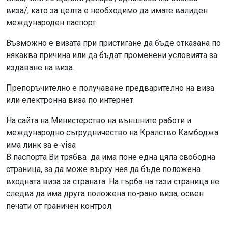
виза/, като за целта е необходимо да имате валиден
международен паспорт.
Възможно е визата при пристигане да бъде отказана по
някаква причина или да бъдат променени условията за
издаване на виза.
Препоръчително е получаване предварително на виза
или електронна виза по интернет.
На сайта на Министерство на външните работи и
международно сътрудничество на Кралство Камбоджа
има линк за e-visa
В паспорта Ви трябва да има поне една цяла свободна
страница, за да може върху нея да бъде положена
входната виза за страната. На гърба на тази страница не
следва да има друга положена по-рано виза, освен
печати от граничен контрол.