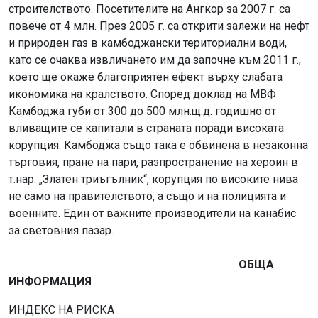
строителството. Посетителите на Ангкор за 2007 г. са
повече от 4 млн. През 2005 г. са открити залежи на нефт
и природен газ в камбоджански териториални води,
като се очаква извличането им да започне към 2011 г.,
което ще окаже благоприятен ефект върху слабата
икономика на кралството. Според доклад на МВФ
Камбоджа губи от 300 до 500 млн.щ.д. годишно от
вливащите се капитали в страната поради високата
корупция. Камбоджа също така е обвинена в незаконна
търговия, пране на пари, разпространение на хероин в
т.нар. „Златен триъгълник“, корупция по високите нива
не само на правителството, а също и на полицията и
военните. Един от важните производители на канабис
за световния пазар.
ОБЩА
ИНФОРМАЦИЯ
ИНДЕКС НА РИСКА