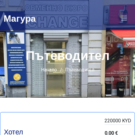
Магура
Пътеводител
Начало
Пътеводител
220000 KYD
Хотел
0.00 €