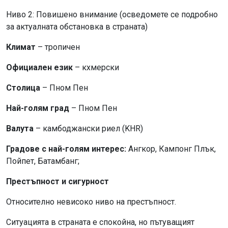
Ниво 2: Повишено внимание (осведомете се подробно
за актуалната обстановка в страната)
Климат
– тропичен
Официален език
– кхмерски
Столица
– Пном Пен
Най-голям град
– Пном Пен
Валута
– камбоджански риел (KHR)
Градове с най-голям интерес:
Ангкор, Кампонг Плък,
Пойпет, Батамбанг;
Престъпност и сигурност
Относително невисоко ниво на престъпност.
Ситуацията в страната е спокойна, но пътуващият