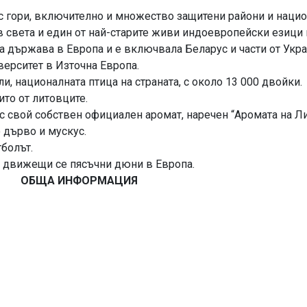
а с гори, включително и множество защитени райони и наци
 в света и един от най-старите живи индоевропейски езици 
та държава в Европа и е включвала Беларус и части от Укра
ерситет в Източна Европа.
и, националната птица на страната, с около 13 000 двойки.
ито от литовците.
с свой собствен официален аромат, наречен “Аромата на Ли
 дърво и мускус.
тболът.
ни от най-големите движещи се
ОБЩА ИНФОРМАЦИЯ