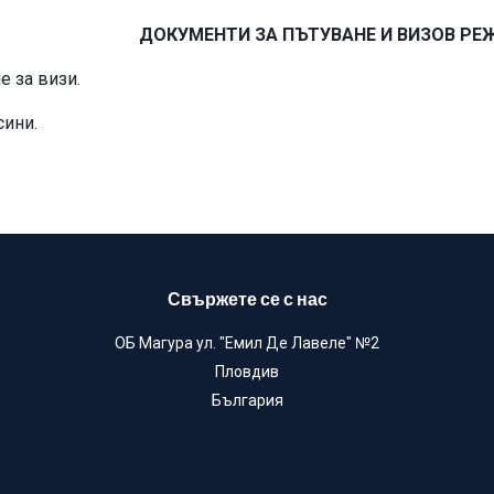
явате незабавно
ДОКУМЕНТИ ЗА ПЪТУВАНЕ И ВИЗОВ РЕ
е за визи.
сини.
Свържете се с нас
ОБ Магура ул. "Емил Де Лавеле" №2
Пловдив
България