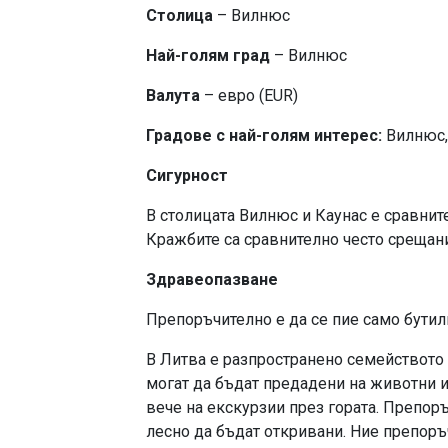
Столица
– Вилнюс
Най-голям град
– Вилнюс
Валута
– евро (EUR)
Градове с най-голям интерес:
Вилнюс,
Сигурност
В столицата Вилнюс и Каунас е сравнит
Кражбите са сравнително често срещани
Здравеопазване
Препоръчително е да се пие само бутил
В Литва е разпространено семейството н
могат да бъдат предадени на животни и
вече на екскурзии през гората. Препоръ
лесно да бъдат откривани. Ние препоръ