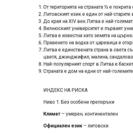
От територията на страната ⅓ е покрит
Литовският език е един от най-старите
До края на XIV век Литва е най-голяма
Вилнюският университет е първият унив
Литва е известна като земята на щъркел
Правенето на водка от царевица е откр
Литва е единствената страна в света съ
цветя, джинджифил, малина, сандалово
Най-популярният спорт в Литва е баске
Страната е дом на ед
ИНДЕКС НА РИСКА
Ниво 1: Без особени препоръки
Климат
– умерен, континентален
Официален език
– литовски