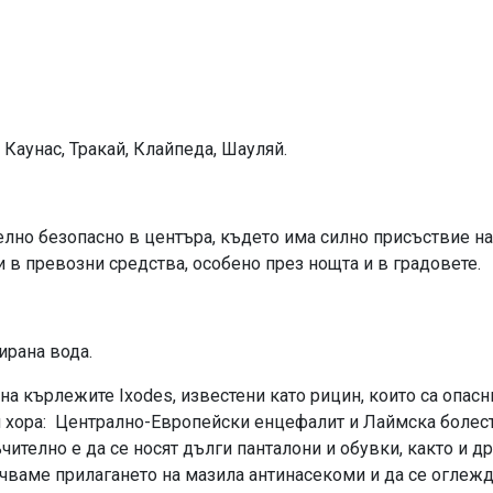
 Каунас, Тракай, Клайпеда, Шауляй.
елно безопасно в центъра, където има силно присъствие на
 в превозни средства, особено през нощта и в градовете.
ирана вода.
а кърлежите Ixodes, известени като рицин, които са опасн
 хора: Централно-Европейски енцефалит и Лаймска болест. 
чително е да се носят дълги панталони и обувки, както и д
чваме прилагането на мазила антинасекоми и да се оглеждат