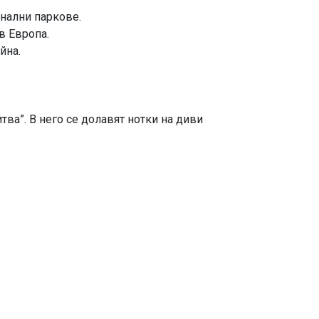
онални паркове.
в Европа.
йна.
тва”. В него се долавят нотки на диви
 пясъчни дюни в Европа.