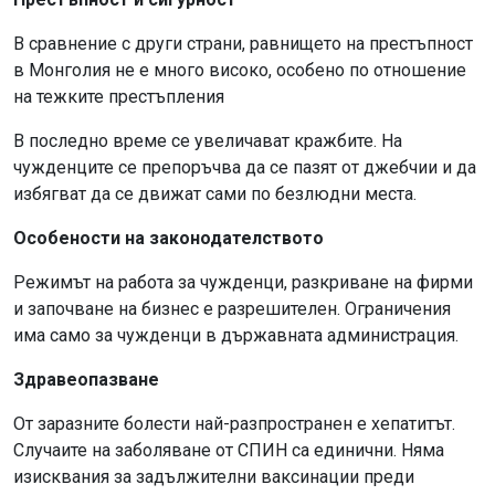
В сравнение с други страни, равнището на престъпност
в Монголия не е много високо, особено по отношение
на тежките престъпления
В последно време се увеличават кражбите. На
чужденците се препоръчва да се пазят от джебчии и да
избягват да се движат сами по безлюдни места.
Особености на законодателството
Режимът на работа за чужденци, разкриване на фирми
и започване на бизнес е разрешителен. Ограничения
има само за чужденци в държавната администрация.
Здравеопазване
От заразните болести най-разпространен е хепатитът.
Случаите на заболяване от СПИН са единични. Няма
изисквания за задължителни ваксинации преди