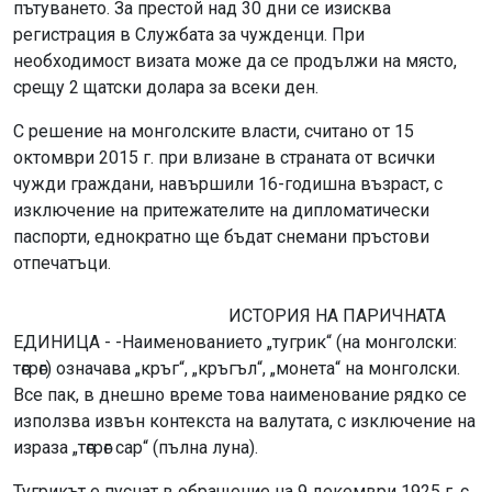
пътуването. За престой над 30 дни се изисква
регистрация в Службата за чужденци. При
необходимост визата може да се продължи на място,
срещу 2 щатски долара за всеки ден.
С решение на монголските власти, считано от 15
октомври 2015 г. при влизане в страната от всички
чужди граждани, навършили 16-годишна възраст, с
изключение на притежателите на дипломатически
паспорти, еднократно ще бъдат снемани пръстови
отпечатъци.
ИСТОРИЯ НА ПАРИЧНАТА
ЕДИНИЦА - -Наименованието „тугрик“ (на монголски:
төгрөг) означава „кръг“, „кръгъл“, „монета“ на монголски.
Все пак, в днешно време това наименование рядко се
използва извън контекста на валутата, с изключение на
израза „төгрөг сар“ (пълна луна).
Тугрикът е пуснат в обращение на 9 декември 1925 г. с