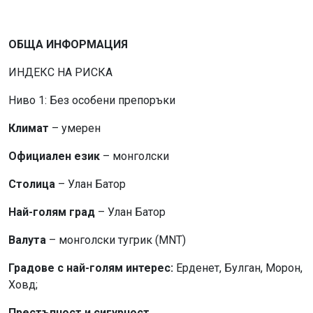
ОБЩА ИНФОРМАЦИЯ
ИНДЕКС НА РИСКА
Ниво 1: Без особени препоръки
Климат
– умерен
Официален език
– монголски
Столица
– Улан Батор
Най-голям град
– Улан Батор
Валута
– монголски тугрик (MNT)
Градове с най-голям интерес:
Ерденет, Булган, Морон,
Ховд;
Престъпност и сигурност