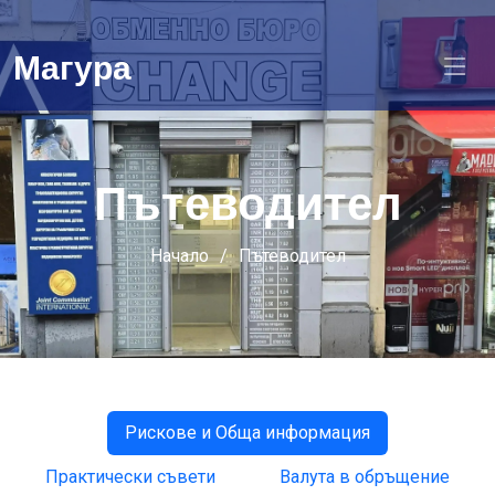
Магура
Пътеводител
Начало
Пътеводител
Рискове и Обща информация
Практически съвети
Валута в обръщение