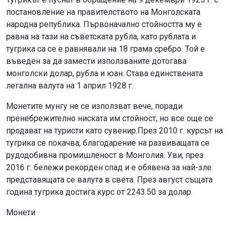
постановление на правителството на Монголската
народна република. Първоначално стойността му е
равна на тази на съветската рубла, като рублата и
тугрика са се е равнявали на 18 грама сребро. Той е
въведен за да замести използваните дотогава
монголски долар, рубла и юан. Става единствената
легална валута на 1 април 1928 г.
Монетите мунгу не се използват вече, поради
пренебрежително ниската им стойност, но все още се
продават на туристи като сувенир.През 2010 г. курсът на
тугрика се покачва, благодарение на развиващата се
рудодобивна промишленост в Монголия. Уви, през
2016 г. бележи рекорден спад и е обявена за най-зле
представящата се валута в света. През август същата
година тугрика достига курс от 2243.50 за долар.
Монети