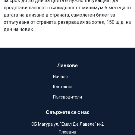
за срок до 30 дни За целта е нужно пътуващият да
представи паспорт с валидност от минимум 6 месеца от
датата на влизане в страната, самолетен билет за
отпътуване от страната, резервация за хотел, 150 щ.д. на
ден на човек.
Линкове
Начало
Контакти
Пътеводители
Свържете се с нас
ОБ Магура ул. "Емил Де Лавеле" №2
Пловдив