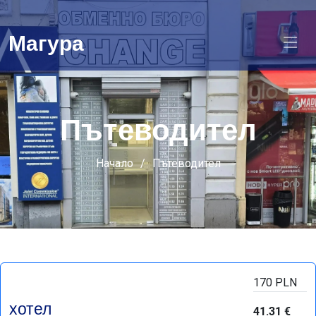
Магура
Пътеводител
Начало
Пътеводител
170 PLN
хотел
41.31 €