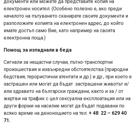
документи или можете да представите копия на
електронен носител. (Особено полезно е, ако преди
началото на пътуването сканирате своите документи и
разположите копията на електронен адрес, до който
имате достъп само Вие, като например на своята
електронна поща.)
Помощ за изпаднали в беда
Сигнали за нещастни случаи, пътно-транспортни
произшествия и извънредни обстоятелства (природни
бедствия, терористични атентати и др.) и др., при което е
застрашен или могат да бъдат застрашени животът и/
или здравето на български граждани, както и за / от
жертви на трафик с цел сексуална експлоатация или на
други форми на насилие могат да бъдат подавани по
всяко време на денонощието на тел.
+ 48 22 – 629 40
71.