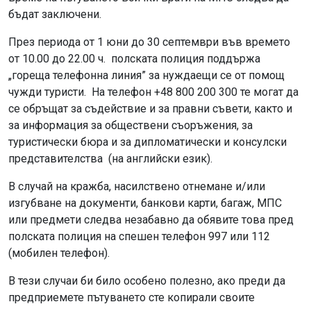
бъдат заключени.
През периода от 1 юни до 30 септември във времето
от 10.00 до 22.00 ч. полската полиция поддържа
„гореща телефонна линия” за нуждаещи се от помощ
чужди туристи. На телефон +48 800 200 300 те могат да
се обръщат за съдействие и за правни съвети, както и
за информация за обществени съоръжения, за
туристически бюра и за дипломатически и консулски
представителства (на английски език).
В случай на кражба, насилствено отнемане и/или
изгубване на документи, банкови карти, багаж, МПС
или предмети следва незабавно да обявите това пред
полската полиция на спешен телефон 997 или 112
(мобилен телефон).
В тези случаи би било особено полезно, ако преди да
предприемете пътуването сте копирали своите