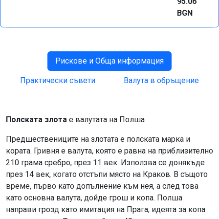
95.06
BGN
Рискове и Обща информация
Практически съвети
Валута в обръщение
Полската злота
е валутата на Полша
Предшествениците на злотата е полската марка и
кората. Гривня е валута, която е равна на приблизително
210 грама сребро, през 11 век. Използва се донякъде
през 14 век, когато отстъпи място на Краков. В същото
време, първо като допълнение към нея, а след това
като основна валута, дойде грош и копа. Полша
направи грозд като имитация на Прага; идеята за копа