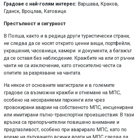
Градове с най-голям интерес:
Варшава, Краков,
Гданск, Вроцлав, Катовице.
Престъпност и сигурност
В Полша, както и в редица други туристически страни,
не следва да се носят открито ценни вещи, портфейли,
украшения, часовници, камери и документи, а багажът
да се оставя без наблюдение. Кражбите на или от ръчни
чанти не са изключение, като относително чести са
опитите за разрязване на чантата.
На някои от основните магистрали и в големите
градове са възможни кражби и отнемане на МПС,
особено на неохраняеми паркинги или чрез
провокирани аварии на собственото МПС, инсценирани
или имитирани пътно-транспортни произшествия. В тази
връзка са препоръчителни повишено внимание и
предпазливост, особено при аварирало МПС, като по
време на пътуването всички врати на МПС следва да