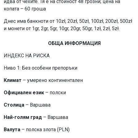
идва от чехите. Тя е на стойност 48 грозни; цена на
копата – 60 гроша
Днес има банкноти от 10zł, 20zł, 50zł, 100zł, 200zł, 500zł
и монети от 1gr, 2gr, 5gr, 10gr, 20gr, 50gr, 1zł, 2zł, 5zł.
ОБЩА ИНФОРМАЦИЯ
ИНДЕКС НА РИСКА
Ниво 1: Без особени препоръки
Климат
– умерено континентален
Официален език
– полски
Столица
– Варшава
Най-голям град
– Варшава
Валута
– полска злота (PLN)