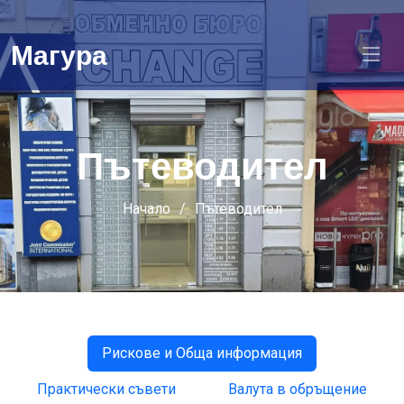
Магура
Пътеводител
Начало
Пътеводител
Рискове и Обща информация
Практически съвети
Валута в обръщение