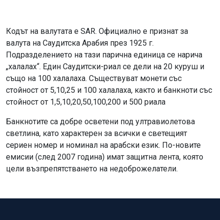
Кодът на валутата е SAR. Официално е признат за
валута на Саудитска Арабия през 1925 г.
Подразделението на тази парична единица се нарича
„халалах“. Един Саудитски-риал се дели на 20 куруш и
също на 100 халалаха. Съществуват монети със
стойност от 5,10,25 и 100 халалаха, както и банкноти със
стойност от 1,5,10,20,50,100,200 и 500 риала
Банкнотите са добре осветени под ултравиолетова
светлина, като характерен за всички е светещият
сериен номер и номинал на арабски език. По-новите
емисии (след 2007 година) имат защитна лента, която
цели възпрепятстването на недоброжелатели.