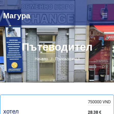
Магура
Пътеводител
Начало
Пътеводител
750000 VND
хотел
28.38 €