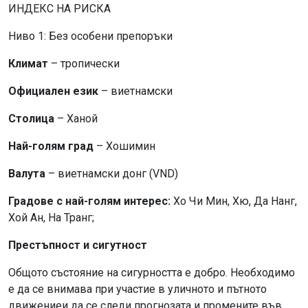
ИНДЕКС НА РИСКА
Ниво 1: Без особени препоръки
Климат
– тропически
Официален език
– виетнамски
Столица
– Ханой
Най-голям град
– Хошимин
Валута
– виетнамски донг (VND)
Градове с най-голям интерес:
Хо Чи Мин, Хю, Да Нанг,
Хой Ан, На Транг;
Престъпност и сигутност
Общото състояние на сигурността е добро. Необходимо
е да се внимава при участие в уличното и пътното
движениеи да се следи прогнозата и промените във