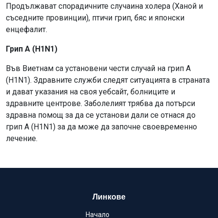
Продължават спорадичните случаина холера (Ханой и
съседните провинции), птичи грип, бяс и японски
енцефалит.
Грип A (H1N1)
Във Виетнам са установени чести случай на грип A
(H1N1). Здравните служби следят ситуацията в страната
и дават указания на своя уебсайт, болниците и
здравните центрове. Заболелият трябва да потърси
здравна помощ за да се установи дали се отнася до
грип A (H1N1) за да може да започне своевременно
лечение.
Линкове
Начало