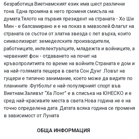
безработица.Виетнамският език има шест различни
тона. Една промяна в него променя смисъла на
думата.Тялото на първия президент на страната - Хо Ши
Мин - е балсамирано и е на показ в мавзолей.Флагът на
страната се състои от златна звезда с пет върха, които
символизират: земеделските производители,
работниците, интелектуалците, младежта и войниците, а
червеният фон - отдаването на почит на
кръвопролитията по време на войните.Страната е дом и
на най-голямата пещера в света Сон Дунг .Ловът на
гущери е типично занимание, което може да видите по
планините .Футболът е най-популярният спорт във
Виетнам.Заливът “Ха Лонг” е в списъка на ЮНЕСКО и е
сред най-красивите места в света.Нова година не е на
точно определена дата. Датата всяка година се променя
в зависимост от Луната
.
ОБЩА ИНФОРМАЦИЯ