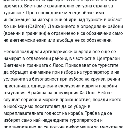
времето. Виетнам е сравнително сигурна страна за
туристите. През последните месеци обаче, има
информация за извършени обири над туристи в област
Хо ши Мин (Сайгон). Движението в определени райони
(военни и гранични) е ограничено и са обозначени само
на виетнамски език или въобще не са обозначени.
Неексплоадирали артилерийски снаряди все още се
намират в отдалечени райони, в частност в Централен
Виетнам и границата с Лаос. Призовават се туристите
да обръщат внимание при избора на туроператор и на
условията за безопасност при избора на круизи, речни
пристанища, еднодневни екскурзии и други подобни
пътувания. В района на популярния Ха Лонг Бей се
случват сериозни морски произшествия, поради което
е необходимо посетителят да се убеди в
мореплавателната годност на кораба. Трябва да се
избират само най-надеждните туроператори и
предварително да се получи информация за мерките за