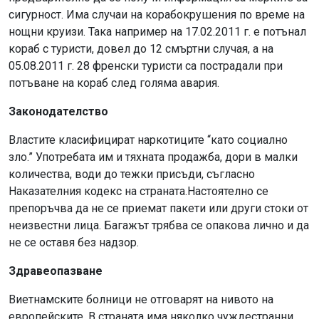
сигурност. Има случаи на корабокрушения по време на
нощни круизи. Така например на 17.02.2011 г. е потънал
кораб с туристи, довел до 12 смъртни случая, а на
05.08.2011 г. 28 френски туристи са пострадали при
потъване на кораб след голяма авария.
Законодателство
Властите класифицират наркотиците “като социално
зло.” Употребата им и тяхната продажба, дори в малки
количества, води до тежки присъди, съгласно
Наказателния кодекс на страната.Настоятелно се
препоръчва да не се приемат пакети или други стоки от
неизвестни лица. Багажът трябва се опакова лично и да
не се оставя без надзор.
Здравеопазване
Виетнамските болници не отговарят на нивото на
европейските. В страната има няколко чуждестранни