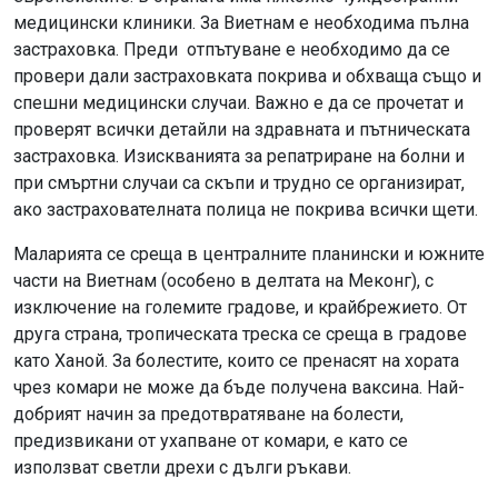
медицински клиники. За Виетнам е необходима пълна
застраховка. Преди отпътуване е необходимо да се
провери дали застраховката покрива и обхваща също и
спешни медицински случаи. Важно е да се прочетат и
проверят всички детайли на здравната и пътническата
застраховка. Изискванията за репатриране на болни и
при смъртни случаи са скъпи и трудно се организират,
ако застрахователната полица не покрива всички щети.
Маларията се среща в централните планински и южните
части на Виетнам (особено в делтата на Меконг), с
изключение на големите градове, и крайбрежието. От
друга страна, тропическата треска се среща в градове
като Ханой. За болестите, които се пренасят на хората
чрез комари не може да бъде получена ваксина. Най-
добрият начин за предотвратяване на болести,
предизвикани от ухапване от комари, е като се
използват светли дрехи с дълги ръкави.