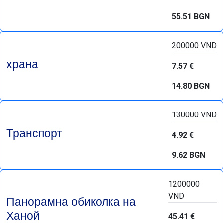
55.51 BGN
200000 VND
храна
7.57 €
14.80 BGN
130000 VND
Транспорт
4.92 €
9.62 BGN
1200000
VND
Панорамна обиколка на
Ханой
45.41 €